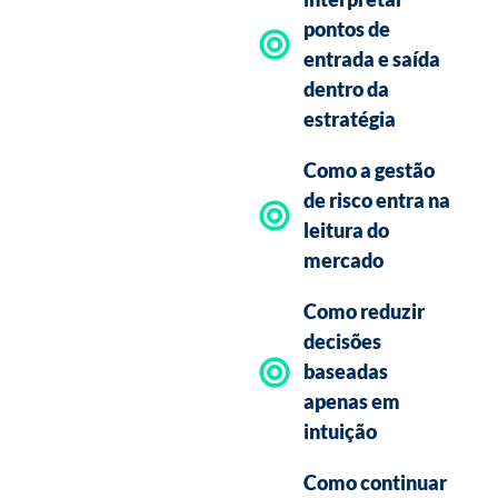
ruído e maior precisão.
pontos de
Douglas Niemeyer
entrada e saída
mostrará como o
Sistema
dentro da
Inteligente
apoia a
estratégia
seleção de ativos, a leitura
de possíveis regiões de
Como a gestão
reversão e a identificação
de risco entra na
de pontos relevantes
leitura do
dentro da estratégia.
mercado
Mais do que acompanhar
uma apresentação, você
Como reduzir
verá como essa leitura
decisões
pode entrar na rotina de
baseadas
quem deseja operar o
apenas em
mercado americano com
intuição
mais disciplina.
Como continuar