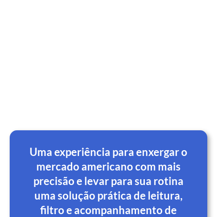
apenas em intuição.
O
Trading Day: Reversões
no Mercado Americano
foi criado para você
desenvolver uma leitura
mais objetiva nas bolsas
americanas, com apoio de
tecnologia, critérios claros
e gestão de risco.
Uma experiência para enxergar o
mercado americano com mais
precisão e levar para sua rotina
uma solução prática de leitura,
filtro e acompanhamento de