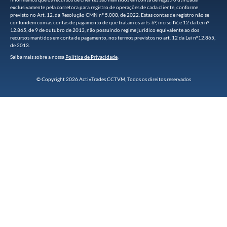
exclusivamente pela corretora para registro de operações de cada cliente, conforme
previsto no Art. 12, da Resolução CMN n° 5.008, de 2022. Estas contas de registro não se
confundem com as contas de pagamento de que tratam os arts. 6º, inciso IV, e 12 da Lei nº
12.865, de 9 de outubro de 2013, não possuindo regime jurídico equivalente ao dos
recursos mantidos em conta de pagamento, nos termos previstos no art. 12 da Lei nº12.865,
de 2013.
Saiba mais sobre a nossa
Política de Privacidade
.
© Copyright 2026 ActivTrades CCTVM, Todos os direitos reservados