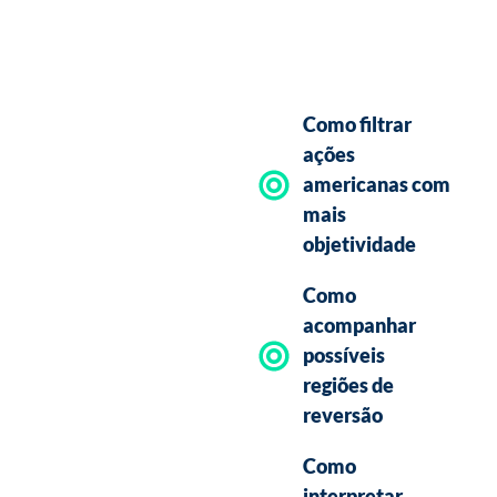
Uma leitura
mais
Como filtrar
estruturada
ações
para operar
americanas com
ações
mais
objetividade
americanas
Como
acompanhar
Durante o Trading Day,
possíveis
você acompanhará uma
regiões de
abordagem prática para
reversão
analisar ações de
empresas americanas com
Como
mais organização, menos
interpretar