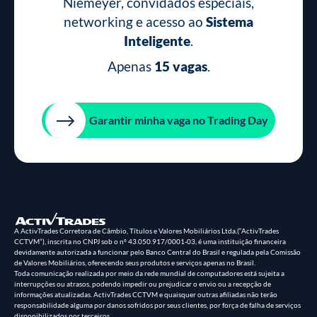
Niemeyer, convidados especiais,
networking e acesso ao
Sistema
Inteligente
.
Apenas
15 vagas
.
Garantir minha vaga no Trading Day
A ActivTrades Corretora de Câmbio, Títulos e Valores Mobiliários Ltda.(“ActivTrades
CCTVM”), inscrita no CNPJ sob o nº 43.050.917/0001-03, é uma instituição financeira
devidamente autorizada a funcionar pelo Banco Central do Brasil e regulada pela Comissão
de Valores Mobiliários, oferecendo seus produtos e serviços apenas no Brasil.
Toda comunicação realizada por meio da rede mundial de computadores está sujeita a
interrupções ou atrasos, podendo impedir ou prejudicar o envio ou a recepção de
informações atualizadas. ActivTrades CCTVM e quaisquer outras afiliadas não terão
responsabilidade alguma por danos sofridos por seus clientes, por força de falha de serviços
disponibilizados por terceiros.