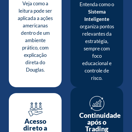
Veja como a
Entenda como o
leitura pode ser
Sistema
aplicada a ações
Inteligente
americanas
organiza pontos
dentro de um
relevantes da
ambiente
estratégia,
prático, com
sempre com
explicação
foco
direta do
educacional e
Douglas.
controle de
risco.
Continuidade
Acesso
após o
direto a
Trading