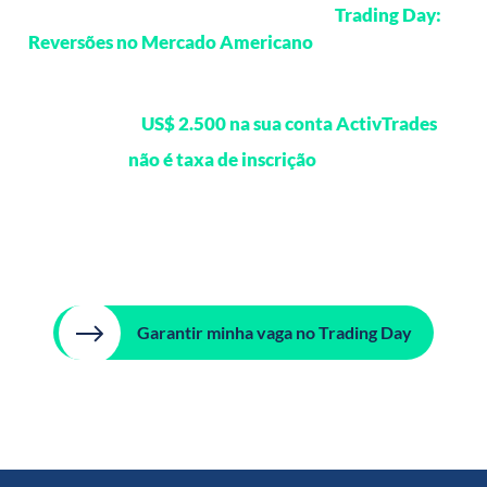
Para avançar na sua participação no
Trading Day:
Reversões no Mercado Americano
, inscreva-se nesta
página. Após o cadastro, nossa equipe entrará em
contato para orientar os próximos passos, incluindo o
depósito de
US$ 2.500 na sua conta ActivTrades
.
Esse valor
não é taxa de inscrição
. Ele permanece
disponível na sua conta para negociação no mercado.
O depósito pode ser realizado via Pix, com conversão
automática para dólar na sua conta ActivTrades.
Garantir minha vaga no Trading Day
As vagas são limitadas.