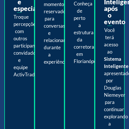
e
Intelige
Conheça
momento
especialistas
após
de
reservado
o
Troque
perto
para
evento
percepções
a
conversas
Você
com
estrutura
e
terá
outros
da
relacionamento
acesso
participantes,
corretora
durante
ao
convidados
em
a
Sistema
e
Florianópolis.
experiência.
Inteligente
equipe
apresentad
ActivTrades.
por
Douglas
Niemeyer
para
continuar
explorando
a