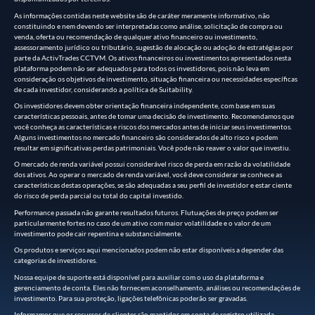
As informações contidas neste website são de caráter meramente informativo, não
constituindo e nem devendo ser interpretadas como análise, solicitação de compra ou
venda, oferta ou recomendação de qualquer ativo financeiro ou investimento,
assessoramento jurídico ou tributário, sugestão de alocação ou adoção de estratégias por
parte da ActivTrades CCTVM. Os ativos financeiros ou investimentos apresentados nesta
plataforma podem não ser adequados para todos os investidores, pois não leva em
consideração os objetivos de investimento, situação financeira ou necessidades específicas
de cada investidor, considerando a política de Suitability.
Os investidores devem obter orientação financeira independente, com base em suas
características pessoais, antes de tomar uma decisão de investimento. Recomendamos que
você conheça as características e riscos dos mercados antes de iniciar seus investimentos.
Alguns investimentos no mercado financeiro são considerados de alto risco e podem
resultar em significativas perdas patrimoniais. Você pode não reaver o valor que investiu.
O mercado de renda variável possui considerável risco de perda em razão da volatilidade
dos ativos. Ao operar o mercado de renda variável, você deve considerar se conhece as
características destas operações, se são adequadas a seu perfil de investidor e estar ciente
do risco de perda parcial ou total do capital investido.
Performance passada não garante resultados futuros. Flutuações de preço podem ser
particularmente fortes no caso de um ativo com maior volatilidade e o valor de um
investimento pode cair repentina e substancialmente.
Os produtos e serviços aqui mencionados podem não estar disponíveis a depender das
categorias de investidores.
Nossa equipe de suporte está disponível para auxiliar com o uso da plataforma e
gerenciamento de conta. Eles não fornecem aconselhamento, análises ou recomendações de
investimento. Para sua proteção, ligações telefônicas poderão ser gravadas.
Informamos que os recursos de clientes são mantidos em conta de registro utilizada